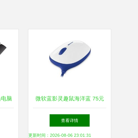
船电脑
微软蓝影灵趣鼠海洋蓝 75元
性能与
的高性价比电脑外设选择
查看详情
合
更新时间：2026-08-06 23:01:31