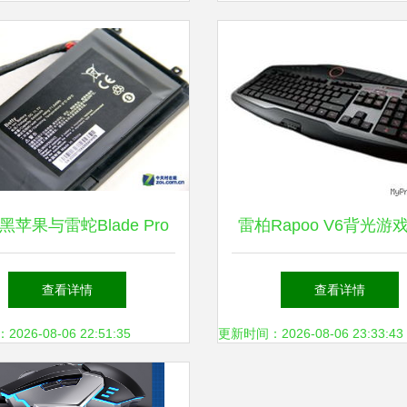
黑苹果与雷蛇Blade Pro
雷柏Rapoo V6背光游
本拆解 探秘电脑外设产
版键盘与键鼠套装市场
查看详情
查看详情
品
合解析
26-08-06 22:51:35
更新时间：2026-08-06 23:33:43