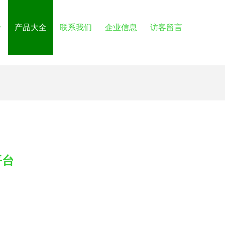
介
产品大全
联系我们
企业信息
访客留言
平台