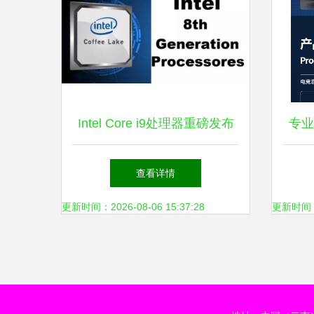
Intel Core i9处理器重磅发布
专业
牙膏厂这次是真急眼了！
宏定
查看详情
更新时间：2026-08-06 15:37:28
更新时间：20