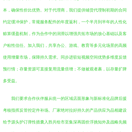
本，确保性价比优势。对于代理商，我们提供铺货代理制初期的合同
约定缓冲保护，常规服务配件的年度返利，一个半月到半年的人性化
赊算缓盈机制，作为合作中的润滑以增强共拓市场的放心基础以及客
户粘性信任。加入我们，共享办公、游戏、教育等多元化场景的高频
使用增量市场，保障持久需求。同步进驻短视频空间优势多维度反馈
预行情；存量资源可直接复用流量倍增；不做被观者裹，以存量扩牌
多受益。
我们要求合作伙伴服从统一的区域店面形象与新标准化品牌后援
考核指挥反管控定件补场。厂家绝对拉好持久的产品供应为品相建设
给予源头护订弹性措囊入胜共给市至集深再固价浮挑知外及战略先频